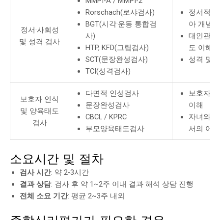
MMPI-A / MMPI-2
Rorschach(로샤검사)
정서적 안
BGT(시각·운동 통합검
아 개념 
정서·사회성
사)
대인관계 
및 성격 검사
HTP, KFD(그림검사)
도 이해
SCT(문장완성검사)
성격 및 
TCI(성격검사)
다면적 인성검사
보호자의 
보호자 인식
문장완성검사
이해
및 양육태도
CBCL / KPRC
자녀와의 
검사
부모양육태도검사
서의 어려
소요시간 및 절차
검사 시간
: 약 2-3시간
결과 상담
: 검사 후 약 1~2주 이내 결과 해석 상담 진행
전체 소요 기간
: 평균 2~3주 내외