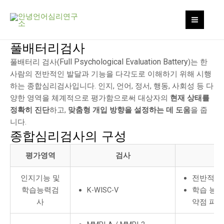
콘
MAI
텐
MEN
츠
로
풀배터리검사
건
Full Psychological Evaluation Battery
풀배터리 검사(
)는 한
너
사람의 전반적인 발달과 기능을 다각도로 이해하기 위해 시행
뛰
하는 종합심리검사입니다. 인지, 언어, 정서, 행동, 사회성 등 다
기
양한 영역을 체계적으로 평가함으로써 대상자의
현재 상태를
정확히 진단
하고,
맞춤형 개입 방향을 설정하는 데 도움
을 줍
니다.
종합심리검사의 구성
평가영역
검사
인지기능 및
전반적인 
학습능력검
K-WISC-V
학습 능력
사
약점 파악