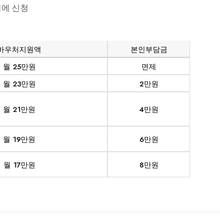
에 신청
바우처지원액
본인부담금
월 25만원
면제
월 23만원
2만원
월 21만원
4만원
월 19만원
6만원
월 17만원
8만원