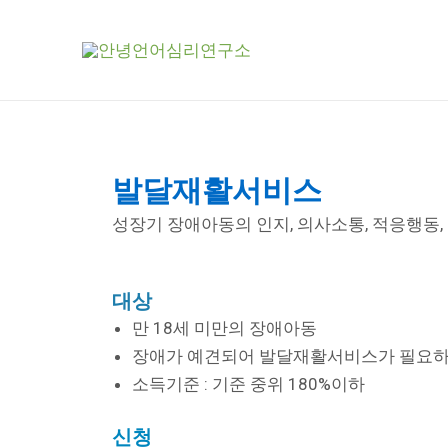
콘
텐
츠
로
건
너
뛰
발달재활서비스
기
성장기 장애아동의 인지, 의사소통, 적응행동
대상
만 18세 미만의 장애아동
장애가 예견되어 발달재활서비스가 필요하다
소득기준 : 기준 중위 180%이하
신청